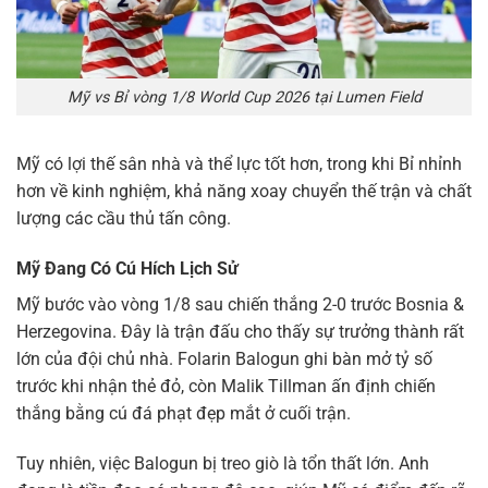
Mỹ vs Bỉ vòng 1/8 World Cup 2026 tại Lumen Field
Mỹ có lợi thế sân nhà và thể lực tốt hơn, trong khi Bỉ nhỉnh
hơn về kinh nghiệm, khả năng xoay chuyển thế trận và chất
lượng các cầu thủ tấn công.
Mỹ Đang Có Cú Hích Lịch Sử
Mỹ bước vào vòng 1/8 sau chiến thắng 2-0 trước Bosnia &
Herzegovina. Đây là trận đấu cho thấy sự trưởng thành rất
lớn của đội chủ nhà. Folarin Balogun ghi bàn mở tỷ số
trước khi nhận thẻ đỏ, còn Malik Tillman ấn định chiến
thắng bằng cú đá phạt đẹp mắt ở cuối trận.
Tuy nhiên, việc Balogun bị treo giò là tổn thất lớn. Anh