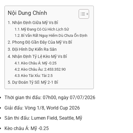
Nội Dung Chính
Nhận Định Giữa Mỹ Vs Bỉ
Mỹ Đang Có Cú Hích Lịch Sử
Bỉ Vẫn Rất Nguy Hiểm Dù Chưa Ổn Định
Phong Độ Gần Đây Của Mỹ Vs Bỉ
Đội Hình Dự Kiến Ra Sân
Nhận Định Tỷ Lệ Kèo Mỹ Vs Bỉ
Kèo Châu Á: Mỹ -0.25
Kèo Châu Âu: 2.453.352.90
Kèo Tài Xỉu: Tài 2.5
Dự Đoán Tỷ Số: Mỹ 2-1 Bỉ
Thời gian thi đấu: 07h00, ngày 07/07/2026
Giải đấu: Vòng 1/8, World Cup 2026
Sân thi đấu: Lumen Field, Seattle, Mỹ
Kèo châu Á: Mỹ -0.25