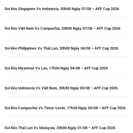
Soi Kèo Singapore Vs Indonesia, 20h00 Ngày 07/08 – AFF Cup 2026
Soi Kèo Việt Nam Vs Campuchia, 20h00 Ngày 07/08 – AFF Cup 2026
Soi Kèo Philippines Vs Thái Lan, 20h00 Ngày 04/08 – AFF Cup 2026
Soi Kèo Myanmar Vs Lào, 17h00 Ngày 04/08 – AFF Cup 2026
Soi Kèo Indonesia Vs Việt Nam, 20h30 Ngày 03/08 – AFF Cup 2026
Soi Kèo Campuchia Vs Timor-Leste, 17h30 Ngày 03/08 – AFF Cup 2026
Soi Kèo Thái Lan Vs Malaysia, 20h00 Ngày 01/08 – AFF Cup 2026