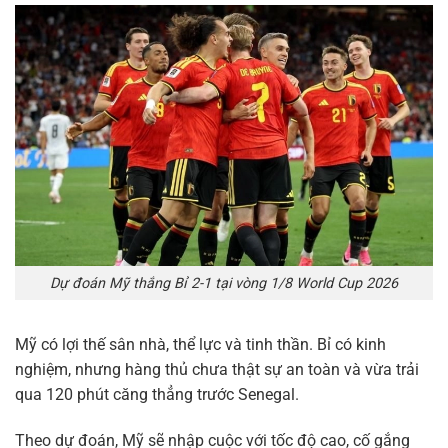
Dự đoán Mỹ thắng Bỉ 2-1 tại vòng 1/8 World Cup 2026
Mỹ có lợi thế sân nhà, thể lực và tinh thần. Bỉ có kinh
nghiệm, nhưng hàng thủ chưa thật sự an toàn và vừa trải
qua 120 phút căng thẳng trước Senegal.
Theo dự đoán, Mỹ sẽ nhập cuộc với tốc độ cao, cố gắng