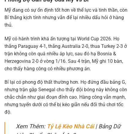
Mỹ đang có sự ổn định tốt hơn về thể lực và tinh thần, còn
Bỉ thắng kịch tính nhưng vẫn để lại nhiều dấu hỏi ở hàng
thủ.
Mỹ có hành trình khá ấn tượng tại World Cup 2026. Họ
thắng Paraguay 4-1, thắng Australia 2-0, thua Turkey 2-3 ở
trận không còn quá nhiều áp lực, sau đó hạ Bosnia &
Herzegovina 2-0 ở vòng 1/16. Sau 4 trận, Mỹ ghi 10 bàn,
cho thấy hàng công có nhiều phương án.
Bỉ lại có phong độ thất thường hơn. Họ đứng đầu bảng G,
nhưng trận gặp Senegal cho thấy đội bóng này không còn
chắc chắn như giai đoạn đỉnh cao. Hàng công vẫn mạnh,
nhưng tuyến dưới có thể bị kéo giãn nếu đối thủ chơi tốc
độ.
Xem Thêm:
Tỷ Lệ Kèo Nhà Cái
| Bảng Dữ