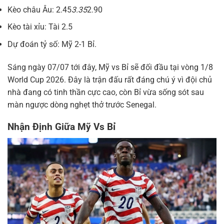
Kèo châu Âu: 2.45
3.35
2.90
Kèo tài xỉu: Tài 2.5
Dự đoán tỷ số: Mỹ 2-1 Bỉ.
Sáng ngày 07/07 tới đây, Mỹ vs Bỉ sẽ đối đầu tại vòng 1/8
World Cup 2026. Đây là trận đấu rất đáng chú ý vì đội chủ
nhà đang có tinh thần cực cao, còn Bỉ vừa sống sót sau
màn ngược dòng nghẹt thở trước Senegal.
Nhận Định Giữa Mỹ Vs Bỉ