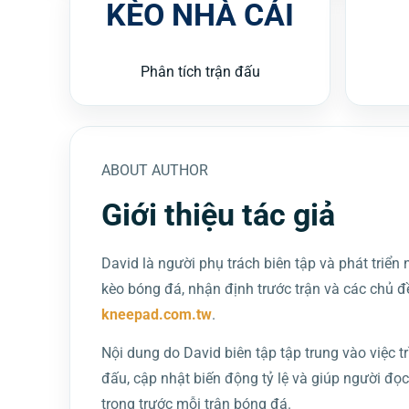
KÈO NHÀ CÁI
Phân tích trận đấu
ABOUT AUTHOR
Giới thiệu tác giả
David là người phụ trách biên tập và phát triển n
kèo bóng đá, nhận định trước trận và các chủ đề
kneepad.com.tw
.
Nội dung do David biên tập tập trung vào việc trì
đấu, cập nhật biến động tỷ lệ và giúp người 
trọng trước mỗi trận bóng đá.