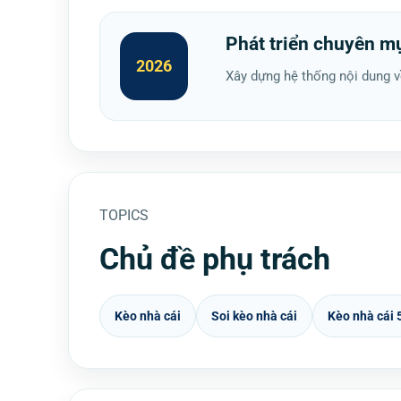
Phát triển chuyên mụ
2026
Xây dựng hệ thống nội dung về 
TOPICS
Chủ đề phụ trách
Kèo nhà cái
Soi kèo nhà cái
Kèo nhà cái 