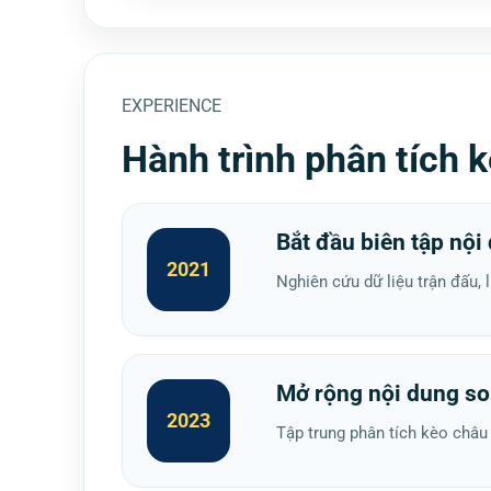
EXPERIENCE
Hành trình phân tích 
Bắt đầu biên tập nội
2021
Nghiên cứu dữ liệu trận đấu, l
Mở rộng nội dung soi
2023
Tập trung phân tích kèo châu 