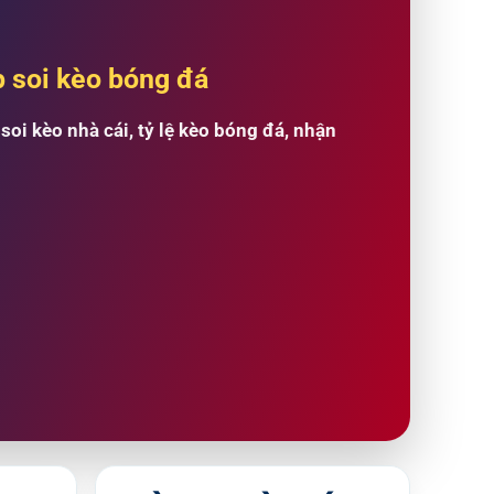
p soi kèo bóng đá
soi kèo nhà cái, tỷ lệ kèo bóng đá, nhận