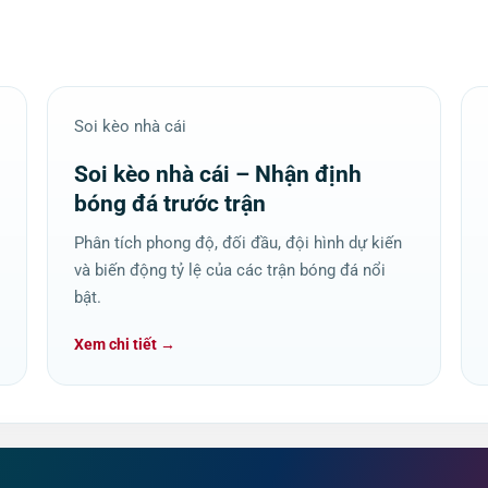
Soi kèo nhà cái
Soi kèo nhà cái – Nhận định
bóng đá trước trận
Phân tích phong độ, đối đầu, đội hình dự kiến
và biến động tỷ lệ của các trận bóng đá nổi
bật.
Xem chi tiết →