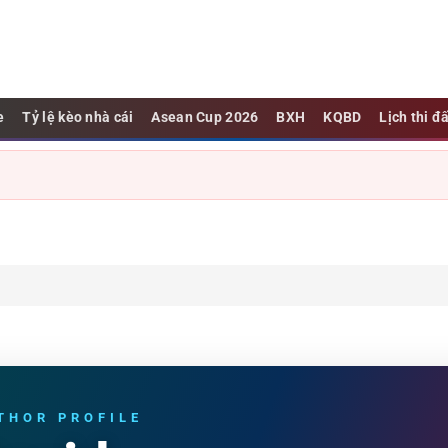
e
Tỷ lệ kèo nhà cái
Asean Cup 2026
BXH
KQBD
Lịch thi đ
THOR PROFILE