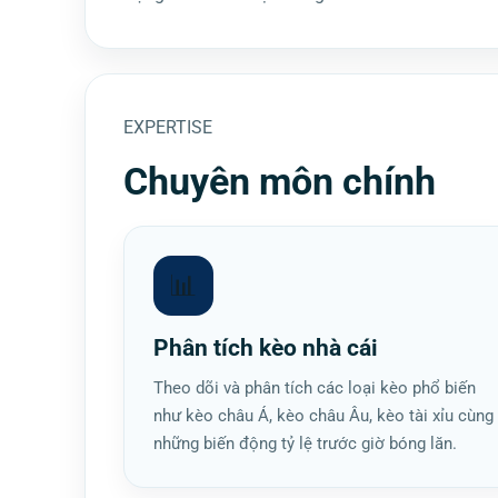
EXPERTISE
Chuyên môn chính
📊
Phân tích kèo nhà cái
Theo dõi và phân tích các loại kèo phổ biến
như kèo châu Á, kèo châu Âu, kèo tài xỉu cùng
những biến động tỷ lệ trước giờ bóng lăn.