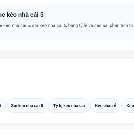
c kèo nhà cái 5
kèo nhà cái 5, soi kèo nhà cái 5, bảng tỷ lệ và các bài phân tích tr
5
Soi kèo nhà cái 5
Tỷ lệ kèo nhà cái
Kèo châu Á
Kèo 