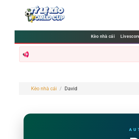
Bỏ
qua
nội
dung
Kèo nhà cái
Livescor
Kèo nhà cái
Livescore
Tỷ lệ kèo nhà cái
Asean Cup 2026
Kèo nhà cái
/
David
BXH
KQBD
Lịch thi đấu
Soi Kèo
AU