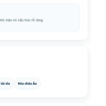
ước trận có cấu trúc rõ ràng.
tài xỉu
Kèo châu Âu