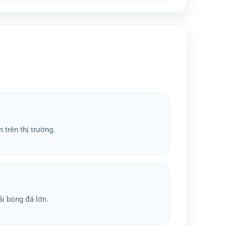
 trên thị trường.
ải bóng đá lớn.