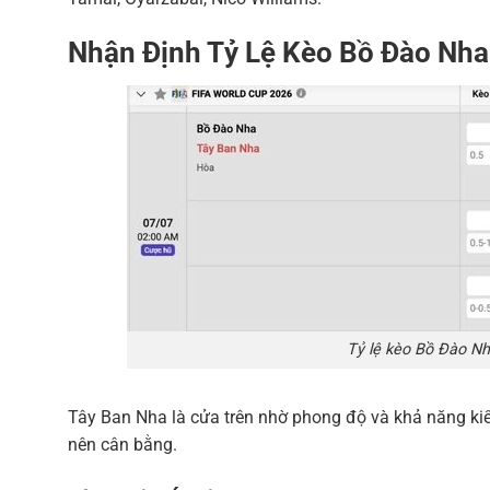
Nhận Định Tỷ Lệ Kèo Bồ Đào Nha
Tỷ lệ kèo Bồ Đào Nh
Tây Ban Nha là cửa trên nhờ phong độ và khả năng ki
nên cân bằng.