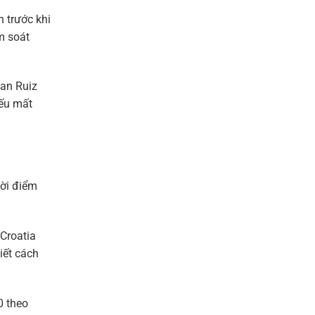
 trước khi
m soát
ian Ruiz
nếu mất
hời điểm
Croatia
iết cách
0 theo