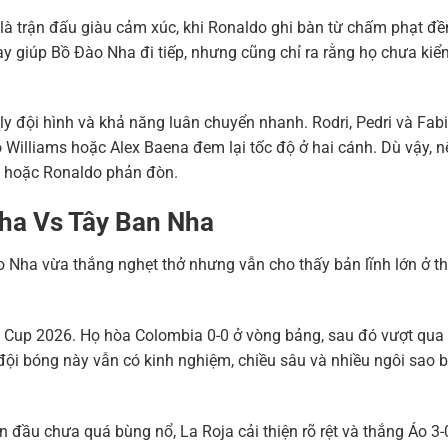
là trận đấu giàu cảm xúc, khi Ronaldo ghi bàn từ chấm phạt đền
y giúp Bồ Đào Nha đi tiếp, nhưng cũng chỉ ra rằng họ chưa kiể
ly đội hình và khả năng luân chuyển nhanh. Rodri, Pedri và Fab
co Williams hoặc Alex Baena đem lại tốc độ ở hai cánh. Dù vậy, 
o hoặc Ronaldo phản đòn.
ha Vs Tây Ban Nha
 Nha vừa thắng nghẹt thở nhưng vẫn cho thấy bản lĩnh lớn ở t
d Cup 2026. Họ hòa Colombia 0-0 ở vòng bảng, sau đó vượt qua 
i bóng này vẫn có kinh nghiệm, chiều sâu và nhiều ngôi sao b
n đầu chưa quá bùng nổ, La Roja cải thiện rõ rệt và thắng Áo 3-