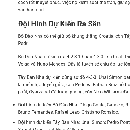
cách rất thuyết phục. Việc họ kiểm soát thế trận, giữ 
vận hành tốt.
Đội Hình Dự Kiến Ra Sân
Bồ Đào Nha có thể giữ bộ khung thắng Croatia, còn T
Pedri.
Bồ Đào Nha dự kiến đá 4-2-3-1 hoặc 4-3-3 linh hoạt. 
Veiga và Nuno Mendes. Đây là tuyến sẽ chịu áp lực lớ
Tây Ban Nha dự kiến dùng sơ đồ 4-3-3. Unai Simon bắt 
là điểm tựa tuyến giữa, còn Pedri và Fabian Ruiz hỗ t
phải, Oyarzabal đá trung phong, còn Nico Williams đả
Đội hình dự kiến Bồ Đào Nha: Diogo Costa; Cancelo, R
Bruno Fernandes, Rafael Leao; Cristiano Ronaldo.
Đội hình dự kiến Tây Ban Nha: Unai Simon; Pedro Porro,
Yamal, Oyarzabal, Nico Williams.