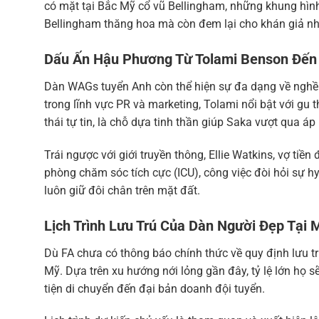
có mặt tại Bắc Mỹ cổ vũ Bellingham, những khung hình 
Bellingham thăng hoa mà còn đem lại cho khán giả nhữ
Dấu Ấn Hậu Phương Từ Tolami Benson Đến 
Dàn WAGs tuyển Anh còn thể hiện sự đa dạng về nghề 
trong lĩnh vực PR và marketing, Tolami nổi bật với gu t
thái tự tin, là chỗ dựa tinh thần giúp Saka vượt qua áp 
Trái ngược với giới truyền thông, Ellie Watkins, vợ tiền
phòng chăm sóc tích cực (ICU), công việc đòi hỏi sự hy
luôn giữ đôi chân trên mặt đất.
Lịch Trình Lưu Trú Của Dàn Người Đẹp Tại 
Dù FA chưa có thông báo chính thức về quy định lưu 
Mỹ. Dựa trên xu hướng nới lỏng gần đây, tỷ lệ lớn họ 
tiện di chuyển đến đại bản doanh đội tuyển.