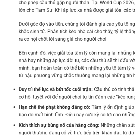
cho phép cầu thủ gặp người thân. Tại World Cup 2026,
lớn cho Tam Sư. Khi áp lực xa nhà được giải tỏa, các t
Dưới góc độ vào tiền, chúng tôi đánh giá cao yếu tố n
khắc sinh tử. Phân tích kèo nhà cái cho thấy, tỷ lệ thắ
ra cơ hội chốt lời sáng giá cho người chơi.
Bên cạnh đó, việc giải tỏa tâm lý còn mang lại những lợ
nhà hay những áp lực đời tư, các cầu thủ sẽ thi đấu v
minh, bạn hoàn toàn có thể biến những yếu tố tâm lý v
từ hậu phương vững chắc thường mang lại những tín hi
Duy trì thể lực và bứt tốc cuối trận:
Cầu thủ có tinh thầ
cơ hội tuyệt vời để người chơi tự tin đánh các “kèo ru
Hạn chế thẻ phạt không đáng có:
Tâm lý ổn định giúp
bạo do mất bình tĩnh. Điều này cực kỳ có lợi cho những
Kích thích sự bùng nổ của hàng công:
Những chân sút t
người thương đang cổ vũ trực tiếp trên khán đài, từ đ