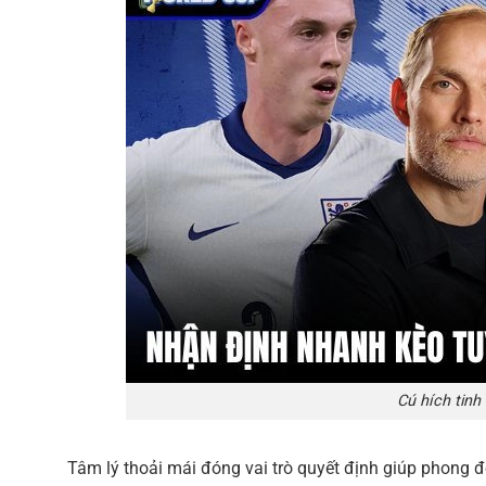
Cú hích tinh
Tâm lý thoải mái đóng vai trò quyết định giúp phong 