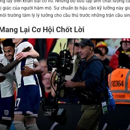
lộng lẫy trên khán đài cổ vũ. Những bộ sưu tập ảnh chất lượng 
hị giác của người hâm mộ. Sự chuẩn bị hậu cần kỹ lưỡng này gi
ôi trường tâm lý lý tưởng cho cầu thủ trước những trận cầu sin
Mang Lại Cơ Hội Chốt Lời