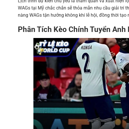
Lịch trình dự kiến chủ yếu là tham quan và xuất hiện 
WAGs tại Mỹ chắc chắn sẽ thỏa mãn nhu cầu giải trí t
nàng WAGs tận hưởng không khí lễ hội, đồng thời tạo m
Phân Tích Kèo Chính Tuyển Anh 