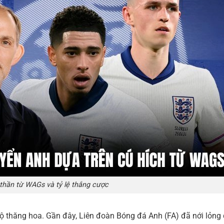
 thần từ WAGs và tỷ lệ thắng cược
độ thăng hoa. Gần đây, Liên đoàn Bóng đá Anh (FA) đã nới lỏng 