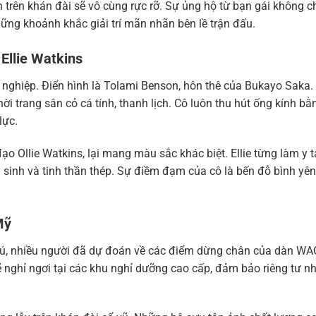
trên khán đài sẽ vô cùng rực rỡ. Sự ủng hộ từ bạn gái không ch
ng khoảnh khắc giải trí mãn nhãn bên lề trận đấu.
Ellie Watkins
nghiệp. Điển hình là Tolami Benson, hôn thê của Bukayo Saka.
hời trang sân cỏ cá tính, thanh lịch. Cô luôn thu hút ống kính bằ
lực.
 đạo Ollie Watkins, lại mang màu sắc khác biệt. Ellie từng làm y t
 sinh và tinh thần thép. Sự điềm đạm của cô là bến đỗ bình yên 
Mỹ
trú, nhiều người đã dự đoán về các điểm dừng chân của dàn WA
sẽ nghỉ ngơi tại các khu nghỉ dưỡng cao cấp, đảm bảo riêng tư 